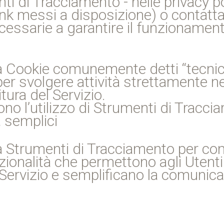
ti di Tracciamento - nelle privacy pol
 link messi a disposizione) o contatta
cessarie a garantire il funzionamen
 Cookie comunemente detti “tecnici”
r svolgere attività strettamente nec
tura del Servizio.
ono l’utilizzo di Strumenti di Tracc
à semplici
a Strumenti di Tracciamento per con
nzionalità che permettono agli Utent
Servizio e semplificano la comunicaz