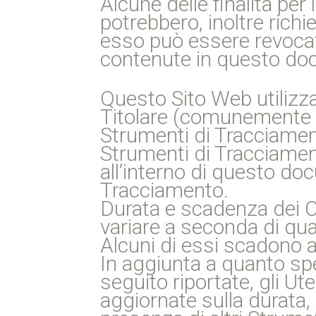
Alcune delle finalità pe
potrebbero, inoltre richi
esso può essere revocat
contenute in questo do
Questo Sito Web utilizz
Titolare (comunemente d
Strumenti di Tracciament
Strumenti di Tracciament
all’interno di questo doc
Tracciamento.
Durata e scadenza dei Co
variare a seconda di qua
Alcuni di essi scadono a
In aggiunta a quanto spe
seguito riportate, gli U
aggiornate sulla durata, 