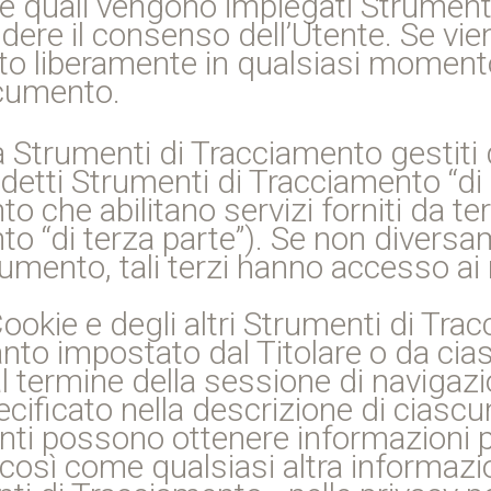
r le quali vengono impiegati Strumen
edere il consenso dell’Utente. Se vi
o liberamente in qualsiasi momento
cumento.
a Strumenti di Tracciamento gestiti
etti Strumenti di Tracciamento “di 
o che abilitano servizi forniti da t
o “di terza parte”). Se non diversa
umento, tali terzi hanno accesso ai 
okie e degli altri Strumenti di Tra
nto impostato dal Titolare o da cias
l termine della sessione di navigazi
cificato nella descrizione di ciascun
tenti possono ottenere informazioni p
così come qualsiasi altra informazio