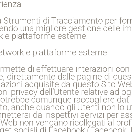
rienza
a Strumenti di Tracciamento per for
endo una migliore gestione delle im
k e piattaforme esterne.
network e piattaforme esterne
rmette di effettuare interazioni con
e, direttamente dalle pagine di que
rmazioni acquisite da questo Sito W
ni privacy dell’Utente relative ad og
potrebbe comunque raccogliere dati s
lato, anche quando gli Utenti non lo u
ttersi dai rispettivi servizi per ass
Web non vengano ricollegati al profi
get sociali di Facebook (Facebook, I